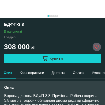
БДФП-3,8
В наявності
Роздріб
308 000
₴
Купити
Опис
Характеристики
Доставка
Оплата
Умови п
Опис
Борона дискова
БДФ
П
-3,8.
Причіпна. Робоча ширина
3,8
метрів. Борони обладнані двома рядами сферично