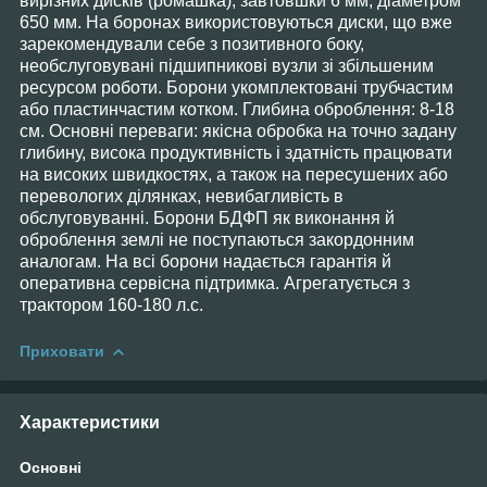
вирізних дисків (ромашка), завтовшки 6 мм, діаметром
650 мм. На боронах використовуються диски, що вже
зарекомендували себе з позитивного боку,
необслуговувані підшипникові вузли зі збільшеним
ресурсом роботи. Борони укомплектовані трубчастим
або пластинчастим котком. Глибина оброблення: 8-18
см
. Основні переваги: якісна обробка на точно задану
глибину, висока продуктивність і здатність працювати
на високих швидкостях, а також на пересушених або
перевологих ділянках, невибагливість в
обслуговуванні. Борони БДФП як виконання й
оброблення землі не поступаються закордонним
аналогам. На всі борони надається гарантія й
оперативна сервісна підтримка. Агрегатується з
трактором
160-180
л.с.
Приховати
Характеристики
Основні