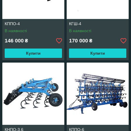
КППО-4
КГШ-4
В наявності
В наявності
146 000
170 000
₴
₴
Купити
Купити
КНПО-3,6
КППО-6